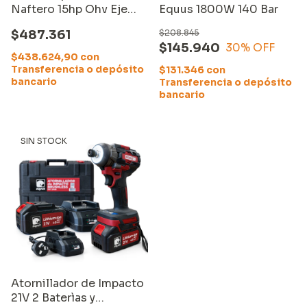
Naftero 15hp Ohv Eje
Equus 1800W 140 Bar
Horizontal Equus
$487.361
$208.845
$145.940
30
% OFF
$438.624,90
con
Transferencia o depósito
$131.346
con
bancario
Transferencia o depósito
bancario
SIN STOCK
Atornillador de Impacto
21V 2 Baterìas y