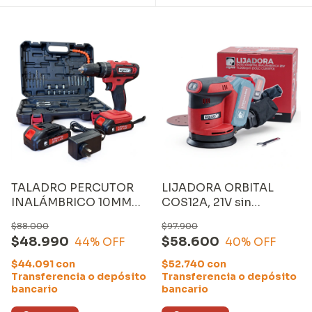
TALADRO PERCUTOR
LIJADORA ORBITAL
INALÁMBRICO 10MM
COS12A, 21V sin
(CD21A2), 21V con DOS
CARGADOR ni BATERÍA
$88.000
$97.900
BATERIAS de 1500mAh y
$48.990
$58.600
44
% OFF
40
% OFF
CARGADOR. LINEA
HOME
$44.091
con
$52.740
con
Transferencia o depósito
Transferencia o depósito
bancario
bancario