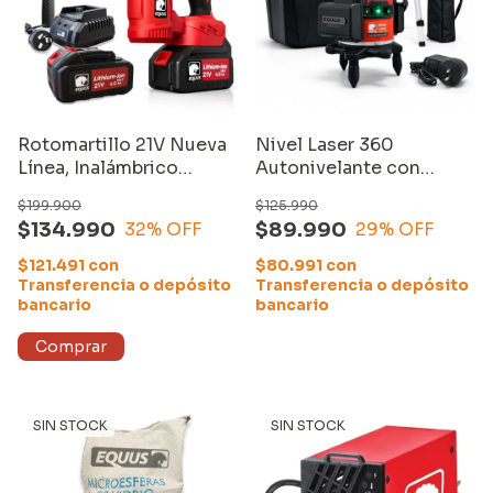
Rotomartillo 21V Nueva
Nivel Laser 360
Línea, Inalámbrico
Autonivelante con
Brushless 2 Baterias y
trípode
$199.900
$125.990
Cargador Equus
$134.990
$89.990
32
% OFF
29
% OFF
$121.491
con
$80.991
con
Transferencia o depósito
Transferencia o depósito
bancario
bancario
SIN STOCK
SIN STOCK