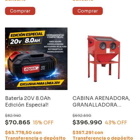
Batería 20V 8.0Ah
CABINA ARENADORA,
Edición Especial!
GRANALLADORA
EQUUS (SP32101)
$82.940
$692.590
$70.865
$396.990
15
% OFF
43
% OFF
$63.778,50
con
$357.291
con
Transferencia o depósito
Transferencia o depósito