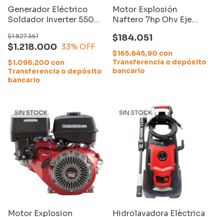
Generador Eléctrico
Motor Explosión
Soldador Inverter 5500
Naftero 7hp Ohv Eje
W 4Tiempos 2 en 1
Horizontal Roscado
$1.827.361
$184.051
Equus
$1.218.000
33
% OFF
$165.645,90
con
Transferencia o depósito
$1.096.200
con
bancario
Transferencia o depósito
bancario
SIN STOCK
SIN STOCK
Motor Explosion
Hidrolavadora Elèctrica