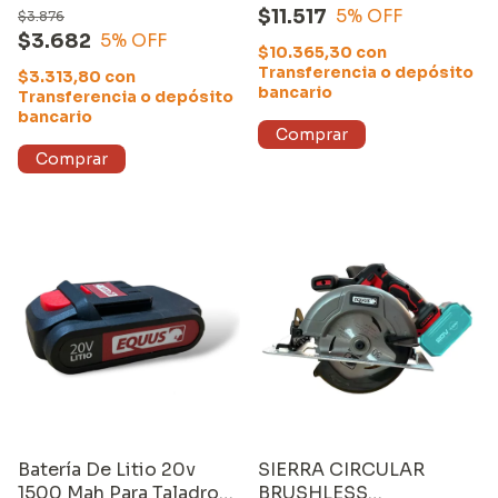
Herramientas Equus
$11.517
5
% OFF
$3.876
$3.682
5
% OFF
$10.365,30
con
Transferencia o depósito
$3.313,80
con
bancario
Transferencia o depósito
bancario
Batería De Litio 20v
SIERRA CIRCULAR
1500 Mah Para Taladro
BRUSHLESS