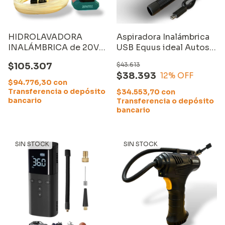
HIDROLAVADORA
Aspiradora Inalámbrica
INALÁMBRICA de 20V
USB Equus ideal Autos,
EQUUS (GKHPW002),
Sillones, Recovecos
$105.307
$43.613
sin CARGADOR ni
$38.393
12
% OFF
BATERÍA
$94.776,30
con
Transferencia o depósito
$34.553,70
con
bancario
Transferencia o depósito
bancario
SIN STOCK
SIN STOCK