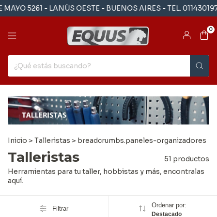
61 - LANÙS OESTE - BUENOS AIRES - TEL. 01143019705 - H
0
Inicio
>
Talleristas
>
breadcrumbs.paneles-organizadores
Talleristas
51 productos
Herramientas para tu taller, hobbistas y más, encontralas
aquí.
Ordenar por:
Filtrar
Destacado