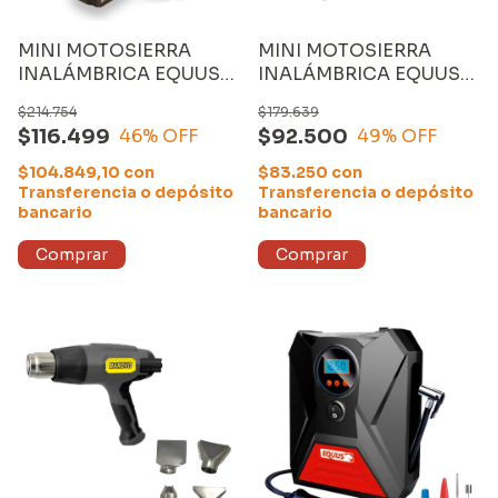
MINI MOTOSIERRA
MINI MOTOSIERRA
INALÁMBRICA EQUUS
INALÁMBRICA EQUUS
4", con CARGADOR y
4", con CARGADOR y
$214.754
$179.639
DOS BATERÍAS de 1500
UNA BATERÍA de 1500
$116.499
$92.500
46
% OFF
49
% OFF
mAh
mAh
$104.849,10
con
$83.250
con
Transferencia o depósito
Transferencia o depósito
bancario
bancario