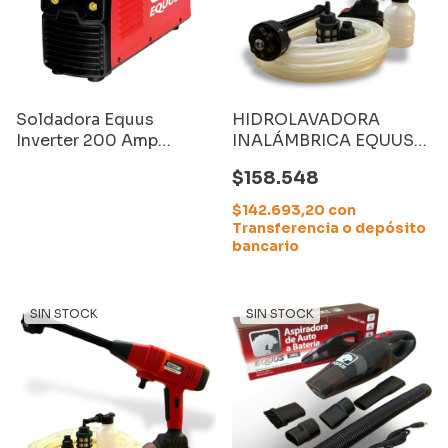
Soldadora Equus
HIDROLAVADORA
Inverter 200 Amp
INALÁMBRICA EQUUS
Display LCD
(GKHPW002), con
$158.548
CARGADOR y BATERÍA
de 2000mAh
$142.693,20
con
Transferencia o depósito
bancario
SIN STOCK
SIN STOCK