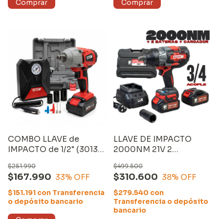
COMBO LLAVE de
LLAVE DE IMPACTO
IMPACTO de 1/2" (3013)
2000NM 21V 2
INALÁMBRICO con
BATERIAS
$251.990
$499.500
MALETÍN, CARGADOR y
$167.990
$310.600
33
% OFF
38
% OFF
UNA BATERÍA de 20V
4000mAh +
$151.191
con
Transferencia
$279.540
con
COMPRESOR
o depósito bancario
Transferencia o depósito
INFLADOR PORTABLE.
bancario