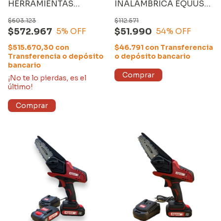
HERRAMIENTAS
INALÁMBRICA EQUUS
COMBINADAS 142
4" de 20V (sin
$603.123
$112.571
PIEZAS (EHTS01421)
CARGADOR y sin
$572.967
$51.990
5
% OFF
54
% OFF
BATERÍA)
$515.670,30
con
$46.791
con
Transferencia
Transferencia o depósito
o depósito bancario
bancario
¡No te lo pierdas, es el
último!