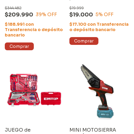
INALÁMBRICA 20V
30 dientes
$344.482
$19.999
EQUUS (26805) con
$209.990
$19.000
39
% OFF
5
% OFF
CARGADOR y UNA
BATERÍA de 4000mAh
$188.991
con
$17.100
con
Transferencia
Transferencia o depósito
o depósito bancario
bancario
JUEGO de
MINI MOTOSIERRA