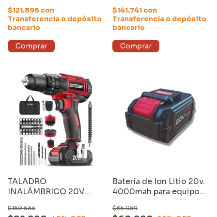
4000mAh
$121.896
con
$141.741
con
Transferencia o depósito
Transferencia o depósito
bancario
bancario
TALADRO
Batería de Ion Litio 20v.
INALÁMBRICO 20V
4000mah para equipos
EQUUS (13811ST), con
compatibles Equus
$150.533
$85.059
CARGADOR, BATERÍA