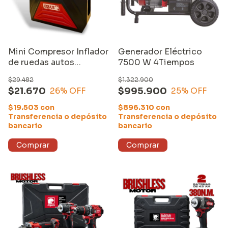
Mini Compresor Inflador
Generador Eléctrico
de ruedas autos
7500 W 4Tiempos
bicicletas 12v luz
$29.482
$1.322.900
$21.670
$995.900
26
% OFF
25
% OFF
$19.503
con
$896.310
con
Transferencia o depósito
Transferencia o depósito
bancario
bancario