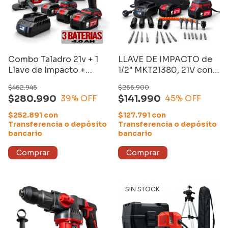
Combo Taladro 21v + 1
LLAVE DE IMPACTO de
Llave de Impacto +
1/2" MKT21380, 21V con
Amoladora + 3 baterías +
DOS BATERÍAS de
$462.945
$255.900
Cargador
4000mAh y CARGADOR
$280.990
$141.990
39
% OFF
45
% OFF
más ACCESORIOS
$252.891
con
$127.791
con
Transferencia o depósito
Transferencia o depósito
bancario
bancario
SIN STOCK