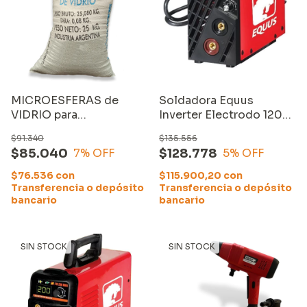
MICROESFERAS de
Soldadora Equus
VIDRIO para
Inverter Electrodo 120
GRANALLADO /
Amp
$91.340
$135.556
ARENADO
$85.040
$128.778
7
% OFF
5
% OFF
$76.536
con
$115.900,20
con
Transferencia o depósito
Transferencia o depósito
bancario
bancario
SIN STOCK
SIN STOCK