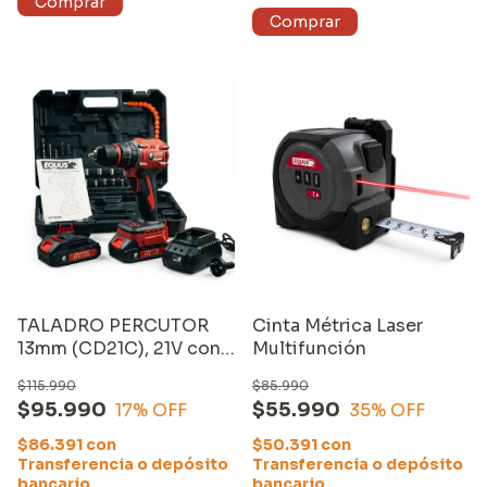
MODELO: AK601
TALADRO PERCUTOR
Cinta Métrica Laser
13mm (CD21C), 21V con
Multifunción
DOS BATERIAS de
$115.990
$85.990
2000mAh y CARGADOR
$95.990
$55.990
17
% OFF
35
% OFF
$86.391
con
$50.391
con
Transferencia o depósito
Transferencia o depósito
bancario
bancario