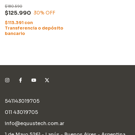
Cargador
$180.590
$125.990
30
% OFF
$113.391
con
Transferencia o depósito
bancario
541143019705
011 43019705
info@equustech.com.ar
1 de Mayo 5261 - Lanús - Buenos Aires - Argentina