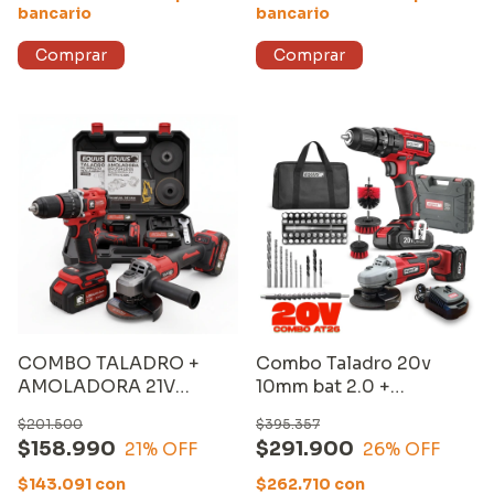
bancario
bancario
COMBO TALADRO +
Combo Taladro 20v
AMOLADORA 21V
10mm bat 2.0 +
BRUSHLESS
Amoladora 20V bat. 4.0
$201.500
$395.357
$158.990
$291.900
21
% OFF
26
% OFF
$143.091
con
$262.710
con