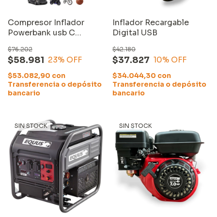
Compresor Inflador
Inflador Recargable
Powerbank usb C
Digital USB
Vehículos, Pelotas,
$76.202
$42.180
Bicicletas Equus
$58.981
$37.827
23
% OFF
10
% OFF
$53.082,90
con
$34.044,30
con
Transferencia o depósito
Transferencia o depósito
bancario
bancario
SIN STOCK
SIN STOCK