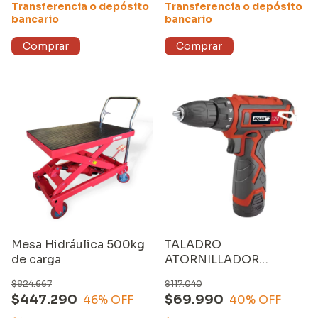
Transferencia o depósito
Transferencia o depósito
bancario
bancario
Mesa Hidráulica 500kg
TALADRO
de carga
ATORNILLADOR
INALÁMBRICO EQUUS
$824.667
$117.040
12V (13201S) con
$447.290
$69.990
46
% OFF
40
% OFF
MALETÍN y 2 BATERÍAS