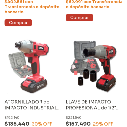
LITIO de 1300mAh
$402.561
con
$62.991
con
Transferencia
Transferencia o depósito
o depósito bancario
bancario
ATORNILLADOR de
LLAVE DE IMPACTO
IMPACTO INDUSTRIAL
PROFESIONAL de 1/2"
1/4" (3025B) con DOS
(3013) con MALETÍN,
$192.140
$221.540
BATERÍAS de 2000mAh
CARGADOR y UNA
$135.440
$157.490
30
% OFF
29
% OFF
BATERÍA de 20V-