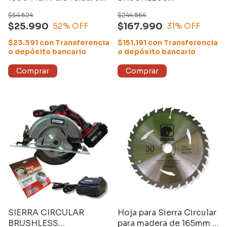
Inalámbrico Equus
INALÁMBRICA 20V
$54.624
$244.864
EQUUS (26805) *sin
$25.990
$167.990
52
% OFF
31
% OFF
CARGADOR ni
BATERÍA*
$23.391
con
Transferencia
$151.191
con
Transferencia
o depósito bancario
o depósito bancario
SIERRA CIRCULAR
Hoja para Sierra Circular
BRUSHLESS
para madera de 165mm y