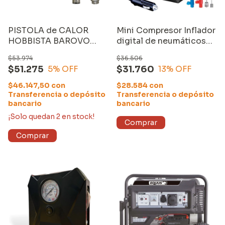
PISTOLA de CALOR
Mini Compresor Inflador
HOBBISTA BAROVO
digital de neumáticos
(PC20M-AS)
para autos, bicicletas luz
$53.974
$36.506
led 12v
$51.275
$31.760
5
% OFF
13
% OFF
$46.147,50
con
$28.584
con
Transferencia o depósito
Transferencia o depósito
bancario
bancario
¡Solo quedan
2
en stock!