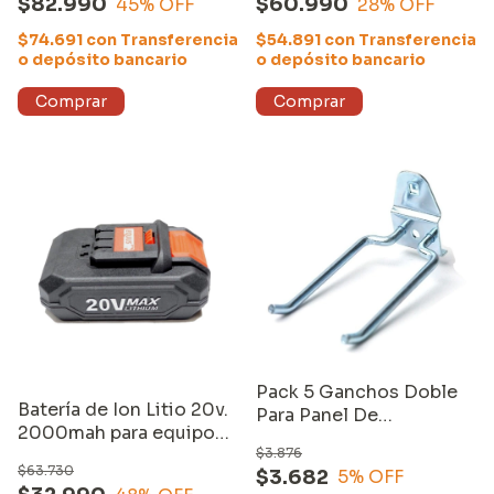
$82.990
$60.990
45
% OFF
28
% OFF
de LITIO de 2000 mAh,
BOLSO y ACCESORIOS
$74.691
con
Transferencia
$54.891
con
Transferencia
o depósito bancario
o depósito bancario
Pack 5 Ganchos Doble
Batería de Ion Litio 20v.
Para Panel De
2000mah para equipos
Herramientas Equus
$3.876
compatibles Equus
$63.730
$3.682
5
% OFF