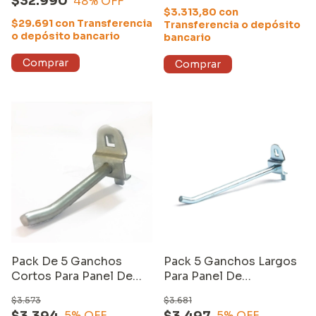
$32.990
48
% OFF
$3.313,80
con
$29.691
con
Transferencia
Transferencia o depósito
o depósito bancario
bancario
Pack De 5 Ganchos
Pack 5 Ganchos Largos
Cortos Para Panel De
Para Panel De
Herramientas Equus
Herramientas Equus
$3.573
$3.681
$3.394
$3.497
5
% OFF
5
% OFF