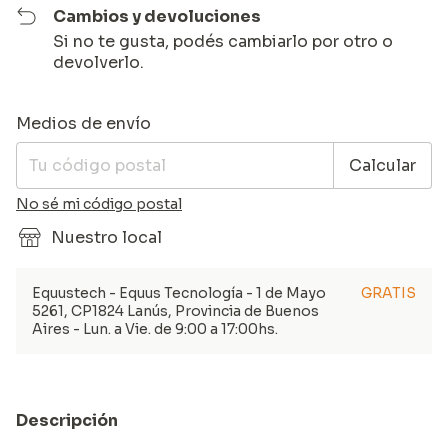
Cambios y devoluciones
Si no te gusta, podés cambiarlo por otro o
devolverlo.
Entregas para el CP:
Cambiar CP
Medios de envío
Calcular
No sé mi código postal
Nuestro local
Equustech - Equus Tecnología - 1 de Mayo
GRATIS
5261, CP1824 Lanús, Provincia de Buenos
Aires - Lun. a Vie. de 9:00 a 17:00hs.
Descripción