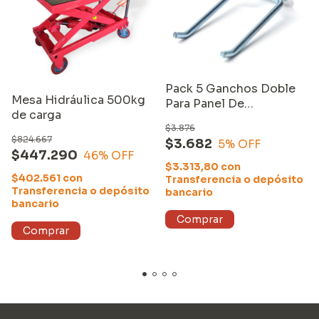
Pack 5 Ganchos Doble
Mesa Hidráulica 500kg
Para Panel De
de carga
Herramientas Equus
$3.876
$824.667
$3.682
5
% OFF
$447.290
46
% OFF
$3.313,80
con
$402.561
con
Transferencia o depósito
Transferencia o depósito
bancario
bancario