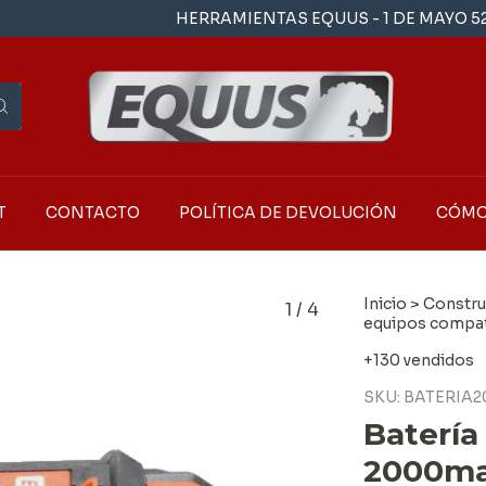
HERRAMIENTAS EQUUS - 1 DE MAYO 5261 - LA
T
CONTACTO
POLÍTICA DE DEVOLUCIÓN
CÓMO
Inicio
>
Constru
1
/
4
equipos compat
+130 vendidos
SKU:
BATERIA
Batería 
2000ma