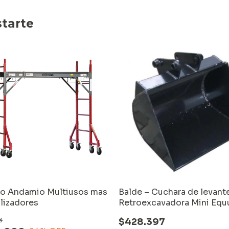
tarte
 Andamio Multiusos mas
Balde – Cuchara de levant
ilizadores
Retroexcavadora Mini Equ
60 cms.
8
$428.397