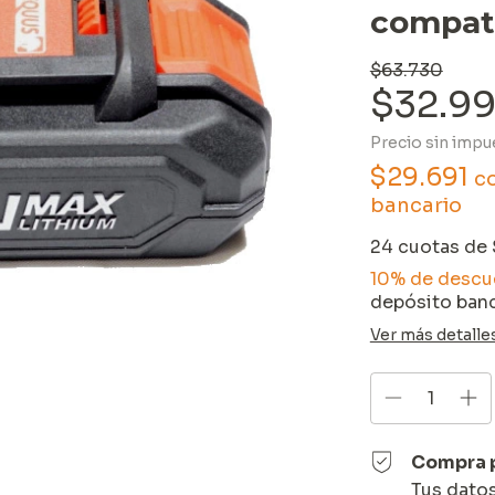
compat
$63.730
$32.9
Precio sin imp
$29.691
c
bancario
24
cuotas de
10% de descu
depósito banc
Ver más detalle
Compra 
Tus dato