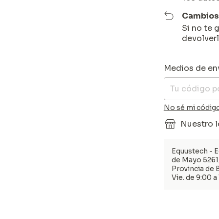
Cambios 
Si no te 
devolverl
Entregas para e
Medios de en
No sé mi código
Nuestro l
Equustech - E
de Mayo 5261
Provincia de 
Vie. de 9:00 a