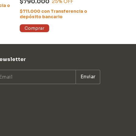
$790.000
$209.370
25
% OFF
(PK736) + SET de
cia o
ESTABILIZADORES (
$711.000
con
Transferencia o
$188.433
con
depósito bancario
depósito ban
ewsletter