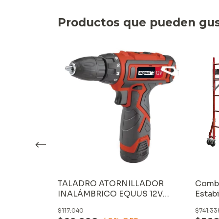
Productos que pueden gus
rojo X5
TALADRO ATORNILLADOR
Combo
Lijadora
INALÁMBRICO EQUUS 12V
Estab
(13201S) con MALETÍN y 2
$117.040
$741.33
BATERÍAS LITIO de 1300mAh