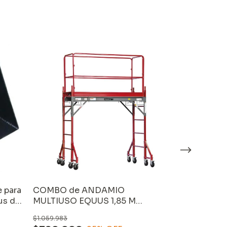
e para
COMBO de ANDAMIO
SET de EST
us de
MULTIUSO EQUUS 1,85 M
ANDAMIOS 
(SS0606A) + BARANDA de
RUEDAS (YH
$1.059.983
$247.178
ANDAMIO MULTIUSO EQUUS