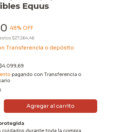
ibles Equus
90
48
% OFF
uestos
$27.264,46
on
Transferencia o depósito
$4.099,69
ento
pagando con Transferencia o
ario
s
protegida
s cuidados durante toda la compra.