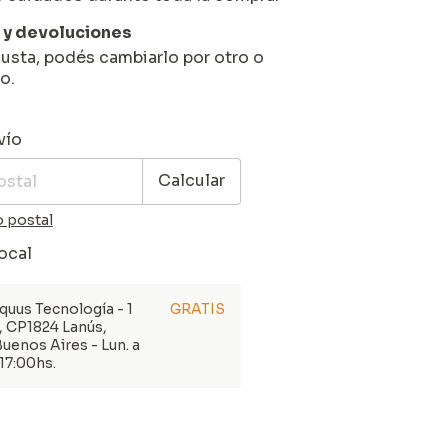
y devoluciones
gusta, podés cambiarlo por otro o
o.
l CP:
Cambiar CP
vío
Calcular
 postal
ocal
quus Tecnología - 1
GRATIS
, CP1824 Lanús,
Buenos Aires - Lun. a
 17:00hs.