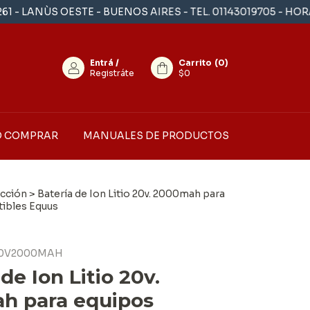
NÙS OESTE - BUENOS AIRES - TEL. 01143019705 - HORARIO 
Entrá
/
Carrito
(
0
)
Registráte
$0
 COMPRAR
MANUALES DE PRODUCTOS
cción
>
Batería de Ion Litio 20v. 2000mah para
ibles Equus
20V2000MAH
de Ion Litio 20v.
h para equipos