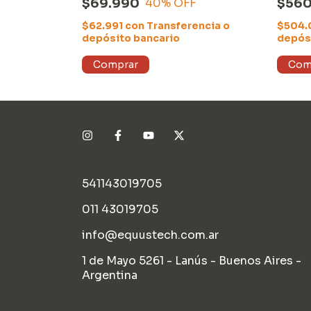
$69.990
$560
40
% OFF
erencia o
$62.991
con
Transferencia o
$504
depósito bancario
depós
541143019705
011 43019705
info@equustech.com.ar
1 de Mayo 5261 - Lanús - Buenos Aires -
Argentina