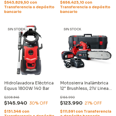
$543.829,50
con
$656.423,10
con
Transferencia o depósito
Transferencia o depósito
bancario
bancario
SIN STOCK
SIN STOCK
Hidrolavadora Elèctrica
Motosierra Inalámbrica
Equus 1800W 140 Bar
12" Brushless, 21V Linea
MKt 2 baterías y
$208.845
$155.990
cargador
$145.940
$123.990
30
% OFF
21
% OFF
$131.346
con
$111.591
con
Transferencia