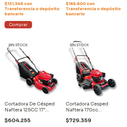
$131.346
con
$165.600
con
Transferencia o depósito
Transferencia o depósito
bancario
bancario
SIN STOCK
SIN STOCK
Cortadora De Césped
Cortadora Cesped
Naftera 125CC 17"
Naftera 170cc
Ancho De Corte
Autopropulsada 20"
$604.255
$729.359
Mulching