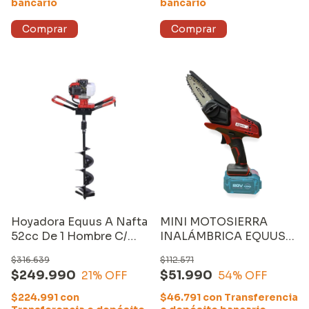
bancario
bancario
Hoyadora Equus A Nafta
MINI MOTOSIERRA
52cc De 1 Hombre C/
INALÁMBRICA EQUUS
Mecha De 20 X 80
4" de 20V (sin
$316.639
$112.571
CARGADOR y sin
$249.990
$51.990
21
% OFF
54
% OFF
BATERÍA)
$224.991
con
$46.791
con
Transferencia