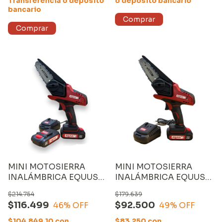
Transferencia o depósito
o depósito bancario
bancario
MINI MOTOSIERRA
MINI MOTOSIERRA
INALÁMBRICA EQUUS
INALÁMBRICA EQUUS
4", con CARGADOR y
4", con CARGADOR y
$214.754
$179.639
DOS BATERÍAS de 1500
UNA BATERÍA de 1500
$116.499
$92.500
46
% OFF
49
% OFF
mAh
mAh
$104.849,10
con
$83.250
con