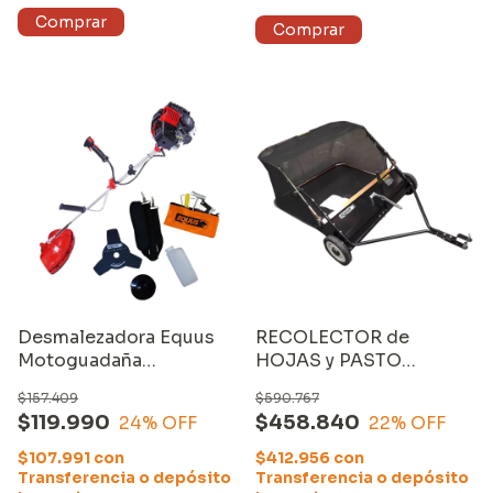
Desmalezadora Equus
RECOLECTOR de
Motoguadaña
HOJAS y PASTO
Bordeadora 52cc A
(106CM) para
$157.409
$590.767
Nafta
CUATRICICLO o
$119.990
$458.840
24
% OFF
22
% OFF
TRACTOR. MARCA:
EQUUS. MODELO:
$107.991
con
$412.956
con
SP31108
Transferencia o depósito
Transferencia o depósito