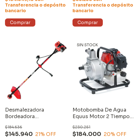
Transferencia o depósito
Transferencia o depósito
bancario
bancario
SIN STOCK
Desmalezadora
Motobomba De Agua
Bordeadora
Equus Motor 2 Tiempos
Motoguadaña Naftera
1,5 Pulgadas 52cc
$184.636
$230.251
Equus ProSeries 52cc
$145.940
$184.000
21
% OFF
20
% OFF