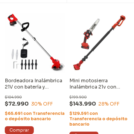
Bordeadora Inalámbrica
Mini motosierra
21V con batería y
Inalámbrica 21v con
cargador
extensor
$104.990
$199.900
$72.990
$143.990
30
% OFF
28
% OFF
$65.691
con
Transferencia
$129.591
con
o depósito bancario
Transferencia o depósito
bancario