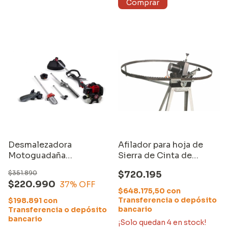
Desmalezadora
Afilador para hoja de
Motoguadaña
Sierra de Cinta de
Bordeadora 4en1
aserradero
$351.890
$720.195
Multifunción Equus
$220.990
37
% OFF
$648.175,50
con
Transferencia o depósito
$198.891
con
bancario
Transferencia o depósito
bancario
¡Solo quedan
4
en stock!