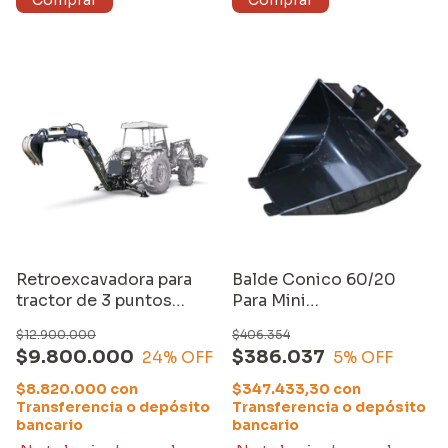
Retroexcavadora para
Balde Conico 60/20
tractor de 3 puntos
Para Mini
Equus LW10
Retroexcavadora Equs
$12.900.000
$406.354
$9.800.000
$386.037
24
% OFF
5
% OFF
$8.820.000
con
$347.433,30
con
Transferencia o depósito
Transferencia o depósito
bancario
bancario