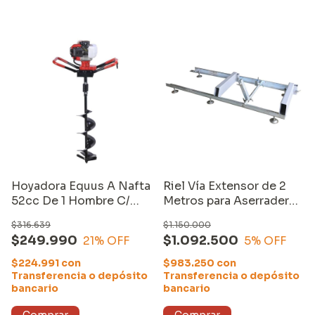
Hoyadora Equus A Nafta
Riel Vía Extensor de 2
52cc De 1 Hombre C/
Metros para Aserradero
Mecha De 20 X 80
Portatil Equus
$316.639
$1.150.000
$249.990
$1.092.500
21
% OFF
5
% OFF
$224.991
con
$983.250
con
Transferencia o depósito
Transferencia o depósito
bancario
bancario