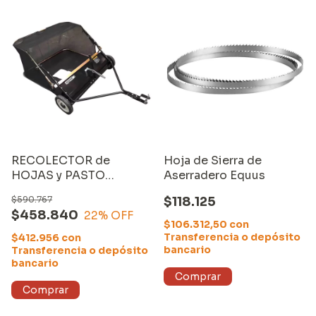
RECOLECTOR de
Hoja de Sierra de
HOJAS y PASTO
Aserradero Equus
(106CM) para
$590.767
$118.125
CUATRICICLO o
$458.840
22
% OFF
TRACTOR. MARCA:
$106.312,50
con
EQUUS. MODELO:
Transferencia o depósito
$412.956
con
SP31108
bancario
Transferencia o depósito
bancario