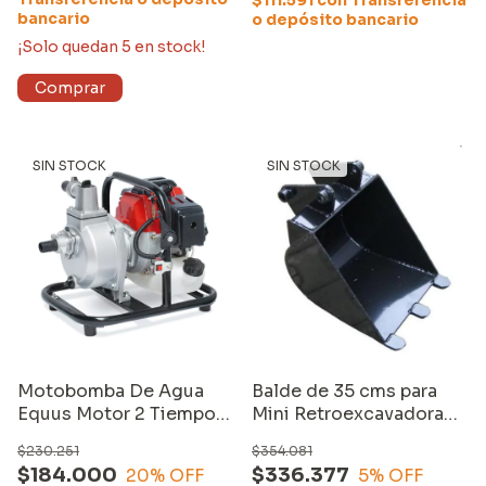
$111.591
con
Transferencia
bancario
o depósito bancario
¡Solo quedan
5
en stock!
SIN STOCK
SIN STOCK
Motobomba De Agua
Balde de 35 cms para
Equus Motor 2 Tiempos
Mini Retroexcavadora
1,5 Pulgadas 52cc
Equus
$230.251
$354.081
$184.000
$336.377
20
% OFF
5
% OFF