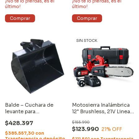
¡No te lo pierdas, es el
¡No te lo pierdas, es el
último!
último!
SIN STOCK
Balde – Cuchara de
Motosierra Inalámbrica
levante para
12" Brushless, 21V Linea
Retroexcavadora Mini
MKt 2 baterías y
$428.397
$155.990
Equus de 60 cms.
cargador
$123.990
21
% OFF
$385.557,30
con
Transferencia o depósito