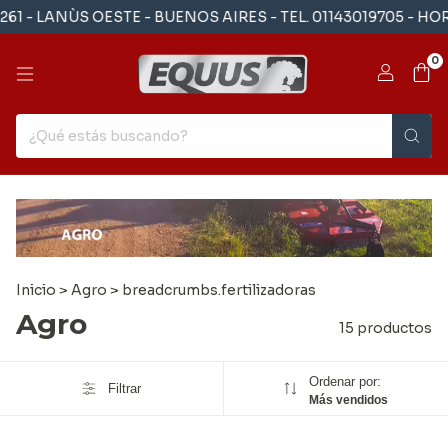
 LANÙS OESTE - BUENOS AIRES - TEL. 01143019705 - HORARI
0
Inicio
>
Agro
>
breadcrumbs.fertilizadoras
Agro
15 productos
Ordenar por:
Filtrar
Más vendidos