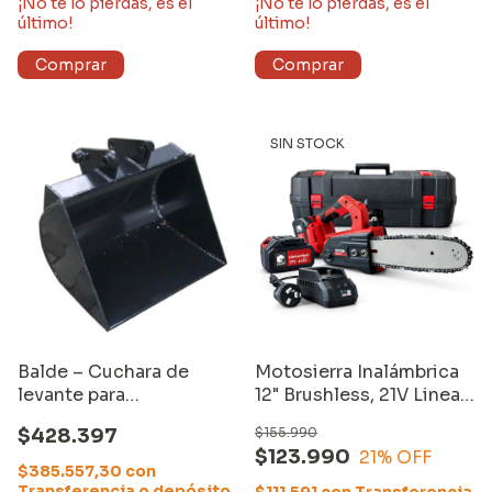
¡No te lo pierdas, es el
¡No te lo pierdas, es el
último!
último!
SIN STOCK
Balde – Cuchara de
Motosierra Inalámbrica
levante para
12" Brushless, 21V Linea
Retroexcavadora Mini
MKt 2 baterías y
$428.397
$155.990
Equus de 60 cms.
cargador
$123.990
21
% OFF
$385.557,30
con
Transferencia o depósito