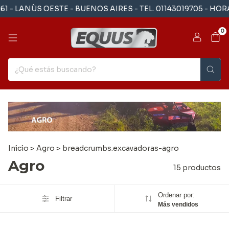
LANÙS OESTE - BUENOS AIRES - TEL. 01143019705 - HORARI
0
Inicio
>
Agro
>
breadcrumbs.excavadoras-agro
Agro
15 productos
Ordenar por:
Filtrar
Más vendidos