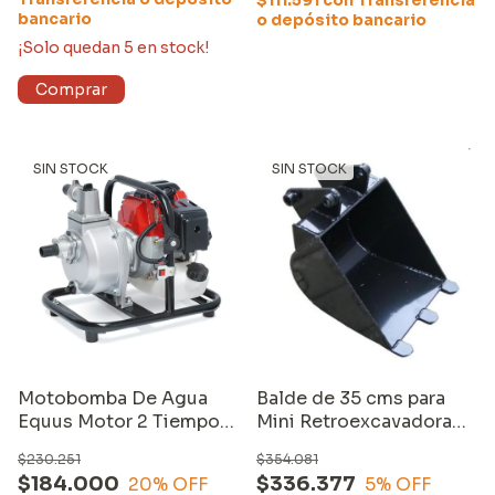
$111.591
con
Transferencia
bancario
o depósito bancario
¡Solo quedan
5
en stock!
SIN STOCK
SIN STOCK
Motobomba De Agua
Balde de 35 cms para
Equus Motor 2 Tiempos
Mini Retroexcavadora
1,5 Pulgadas 52cc
Equus
$230.251
$354.081
$184.000
$336.377
20
% OFF
5
% OFF