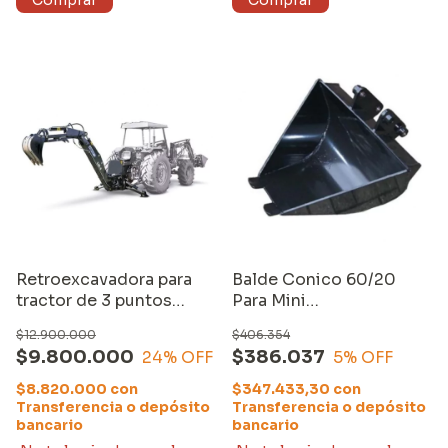
Retroexcavadora para
Balde Conico 60/20
tractor de 3 puntos
Para Mini
Equus LW10
Retroexcavadora Equs
$12.900.000
$406.354
$9.800.000
$386.037
24
% OFF
5
% OFF
$8.820.000
con
$347.433,30
con
Transferencia o depósito
Transferencia o depósito
bancario
bancario