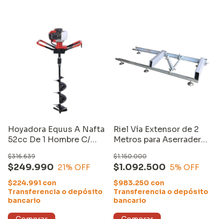
Hoyadora Equus A Nafta
Riel Vía Extensor de 2
52cc De 1 Hombre C/
Metros para Aserradero
Mecha De 20 X 80
Portatil Equus
$316.639
$1.150.000
$249.990
$1.092.500
21
% OFF
5
% OFF
$224.991
con
$983.250
con
Transferencia o depósito
Transferencia o depósito
bancario
bancario