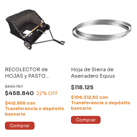
RECOLECTOR de
Hoja de Sierra de
HOJAS y PASTO
Aserradero Equus
(106CM) para
$590.767
$118.125
CUATRICICLO o
$458.840
22
% OFF
TRACTOR. MARCA:
$106.312,50
con
EQUUS. MODELO:
Transferencia o depósito
$412.956
con
SP31108
bancario
Transferencia o depósito
bancario