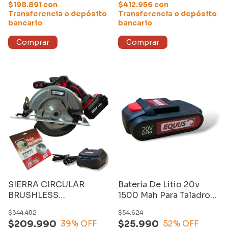
EQUUS. MODELO:
$198.891
con
$412.956
con
SP31108
Transferencia o depósito
Transferencia o depósito
bancario
bancario
SIERRA CIRCULAR
Batería De Litio 20v
BRUSHLESS
1500 Mah Para Taladro
INALÁMBRICA 20V
Inalámbrico Equus
$344.482
$54.624
EQUUS (26805) con
$209.990
$25.990
39
% OFF
52
% OFF
CARGADOR y UNA