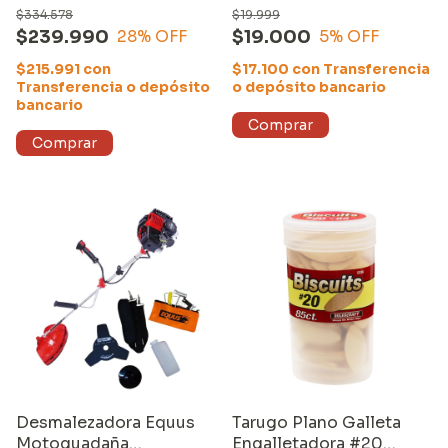
GR601)
30 dientes
$334.578
$19.999
$239.990
$19.000
28
% OFF
5
% OFF
$215.991
con
$17.100
con
Transferencia
Transferencia o depósito
o depósito bancario
bancario
Desmalezadora Equus
Tarugo Plano Galleta
Motoguadaña
Engalletadora #20