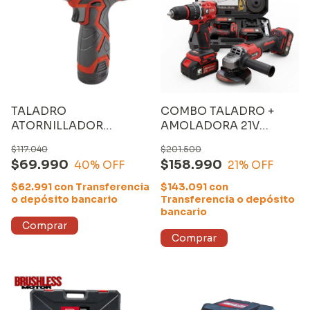
TALADRO
COMBO TALADRO +
ATORNILLADOR
AMOLADORA 21V
INALÁMBRICO EQUUS
BRUSHLESS
$117.040
$201.500
12V (13201S) con
$69.990
$158.990
40
% OFF
21
% OFF
MALETÍN y 2 BATERÍAS
LITIO de 1300mAh
$62.991
con
Transferencia
$143.091
con
o depósito bancario
Transferencia o depósito
bancario