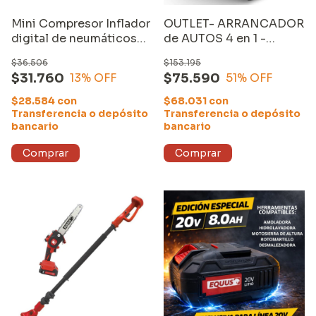
Mini Compresor Inflador
OUTLET- ARRANCADOR
digital de neumáticos
de AUTOS 4 en 1 -
para autos, bicicletas luz
POWER BANK -
$36.506
$153.195
led 12v
CARGADOR USB -
$31.760
$75.590
13
% OFF
51
% OFF
LINTERNA LED
$28.584
con
$68.031
con
Transferencia o depósito
Transferencia o depósito
bancario
bancario