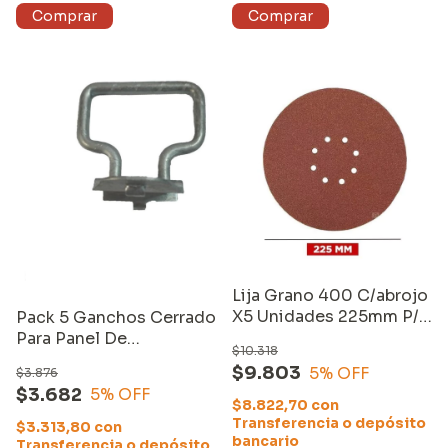
Lija Grano 400 C/abrojo
X5 Unidades 225mm P/
Pack 5 Ganchos Cerrado
Lijadora Equus
Para Panel De
$10.318
Herramientas Equus
$9.803
5
% OFF
$3.876
$3.682
5
% OFF
$8.822,70
con
Transferencia o depósito
$3.313,80
con
bancario
Transferencia o depósito