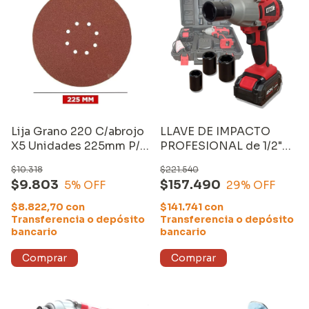
Lija Grano 220 C/abrojo
LLAVE DE IMPACTO
X5 Unidades 225mm P/
PROFESIONAL de 1/2"
Lijadora Equus
(3013) con MALETÍN,
$10.318
$221.540
CARGADOR y UNA
$9.803
$157.490
5
% OFF
29
% OFF
BATERÍA de 20V-
4000mAh
$8.822,70
con
$141.741
con
Transferencia o depósito
Transferencia o depósito
bancario
bancario