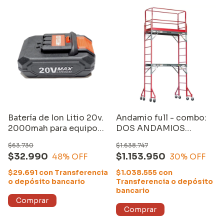
Batería de Ion Litio 20v.
Andamio full - combo:
2000mah para equipos
DOS ANDAMIOS
compatibles Equus
MULTIUSO 1,85 m, UN
$63.730
$1.638.747
SET de
$32.990
$1.153.950
48
% OFF
30
% OFF
ESTABILIZADORES y
UNA BARANDA
$29.691
con
Transferencia
$1.038.555
con
o depósito bancario
Transferencia o depósito
bancario