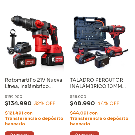
Rotomartillo 21V Nueva
TALADRO PERCUTOR
Línea, Inalámbrico
INALÁMBRICO 10MM
Brushless 2 Baterias y
(CD21A2), 21V con DOS
$199.900
$88.000
Cargador Equus
BATERIAS de 1500mAh y
$134.990
$48.990
32
% OFF
44
% OFF
CARGADOR. LINEA
HOME
$121.491
con
$44.091
con
Transferencia o depósito
Transferencia o depósito
bancario
bancario