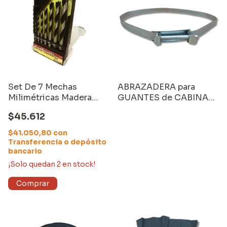
Set De 7 Mechas
ABRAZADERA para
Milimétricas Madera
GUANTES de CABINA
Punta Aguja (2318)
ARENADORA EQUUS
$45.612
(SP32101)
$41.050,80
con
Transferencia o depósito
bancario
¡Solo quedan
2
en stock!