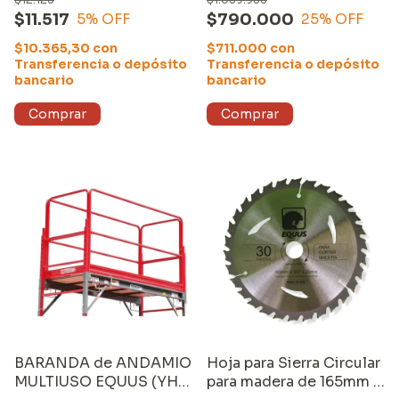
BARANDA de ANDAMIO
$11.517
$790.000
5
% OFF
25
% OFF
MULTIUSO EQUUS
(PK736) + SET de
$10.365,30
con
$711.000
con
ESTABILIZADORES (
Transferencia o depósito
Transferencia o depósito
bancario
bancario
BARANDA de ANDAMIO
Hoja para Sierra Circular
MULTIUSO EQUUS (YH-
para madera de 165mm y