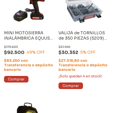
MINI MOTOSIERRA
VALIJA de TORNILLOS
INALÁMBRICA EQUUS
de 350 PIEZAS (5209)
4", con CARGADOR y
MILESCRAFT
$179.639
$31.949
UNA BATERÍA de 1500
$92.500
$30.352
49
% OFF
5
% OFF
mAh
$83.250
con
$27.316,80
con
Transferencia o depósito
Transferencia o depósito
bancario
bancario
¡Solo quedan
4
en stock!