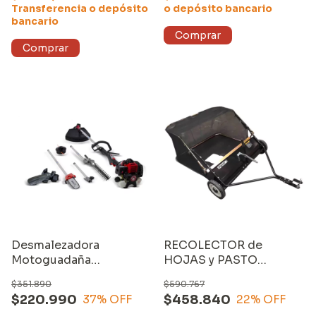
Transferencia o depósito
o depósito bancario
bancario
Desmalezadora
RECOLECTOR de
Motoguadaña
HOJAS y PASTO
Bordeadora 4en1
(106CM) para
$351.890
$590.767
Multifunción Equus
CUATRICICLO o
$220.990
$458.840
37
% OFF
22
% OFF
TRACTOR. MARCA: