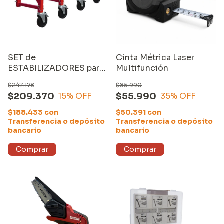
SET de
Cinta Métrica Laser
ESTABILIZADORES para
Multifunción
ANDAMIOS EQUUS con
$247.178
$85.990
RUEDAS (YH-TR601)
$209.370
$55.990
15
% OFF
35
% OFF
$188.433
con
$50.391
con
Transferencia o depósito
Transferencia o depósito
bancario
bancario