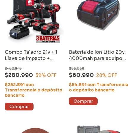
Combo Taladro 21v + 1
Batería de Ion Litio 20v.
Llave de Impacto +
4000mah para equipos
Amoladora + 3 baterías +
compatibles Equus
$462.945
$85.059
Cargador
$280.990
$60.990
39
% OFF
28
% OFF
$252.891
con
$54.891
con
Transferencia
Transferencia o depósito
o depósito bancario
bancario