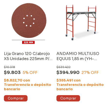
Lija Grano 120 C/abrojo
ANDAMIO MULTIUSO
X5 Unidades 225mm P/
EQUUS 1,85 m (YH-
Lijadora Equus
SD601)
$10.318
$539.422
$9.803
$394.990
5
% OFF
27
% OFF
$8.822,70
con
$355.491
con
Transferencia o depósito
Transferencia o depósito
bancario
bancario