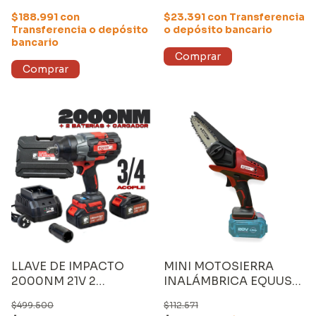
BATERÍA de 4000mAh
$188.991
con
$23.391
con
Transferencia
Transferencia o depósito
o depósito bancario
bancario
LLAVE DE IMPACTO
MINI MOTOSIERRA
2000NM 21V 2
INALÁMBRICA EQUUS
BATERIAS
4" de 20V (sin
$499.500
$112.571
CARGADOR y sin