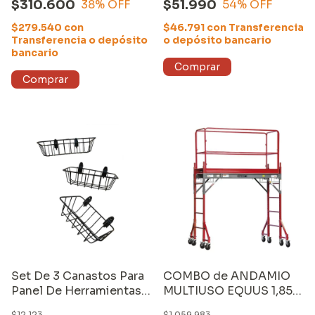
$310.600
$51.990
38
% OFF
54
% OFF
BATERÍA)
$279.540
con
$46.791
con
Transferencia
Transferencia o depósito
o depósito bancario
bancario
Set De 3 Canastos Para
COMBO de ANDAMIO
Panel De Herramientas
MULTIUSO EQUUS 1,85
Equus
M (SS0606A) +
$12.123
$1.059.983