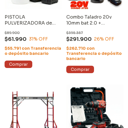
PISTOLA
Combo Taladro 20v
PULVERIZADORA de
10mm bat 2.0 +
PINTURA GD8018B, 21V
Amoladora 20V bat. 4.0
$89.900
$395.357
con UNA BATERÍA de
$61.990
$291.900
31
% OFF
26
% OFF
4000mAh y CARGADOR
$55.791
con
Transferencia
$262.710
con
o depósito bancario
Transferencia o depósito
bancario