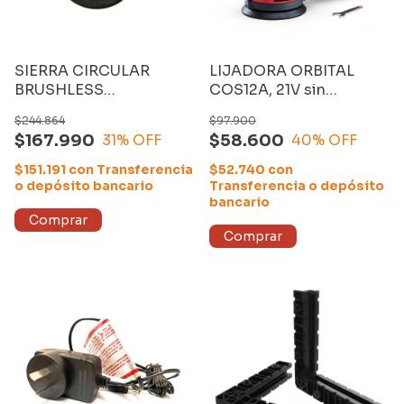
SIERRA CIRCULAR
LIJADORA ORBITAL
BRUSHLESS
COS12A, 21V sin
INALÁMBRICA 20V
CARGADOR ni BATERÍA
$244.864
$97.900
EQUUS (26805) *sin
$167.990
$58.600
31
% OFF
40
% OFF
CARGADOR ni
BATERÍA*
$151.191
con
Transferencia
$52.740
con
o depósito bancario
Transferencia o depósito
bancario