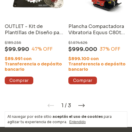
OUTLET - Kit de
Plancha Compactadora
Plantillas de Diseño para
Vibratoria Equus C80t
Router Milescraft (1257)
Motor Loncin
$189.235
$1.574.626
$99.990
$999.000
47
% OFF
37
% OFF
$89.991
con
$899.100
con
Transferencia o depósito
Transferencia o depósito
bancario
bancario
1
/
3
Al navegar por este sitio
aceptás el uso de cookies
para
agilizar tu experiencia de compra.
Entendido