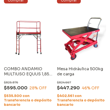
COMBO ANDAMIO
Mesa Hidráulica 500kg
MULTIUSO EQUUS 1,85
de carga
M (SS0606A) +
$825.876
$824.667
BARANDA DE
$595.000
$447.290
28
% OFF
46
% OFF
ANDAMIO MULTIUSO
EQUUS (PK736)
$535.500
con
$402.561
con
Transferencia o depósito
Transferencia o depósito
bancario
bancario