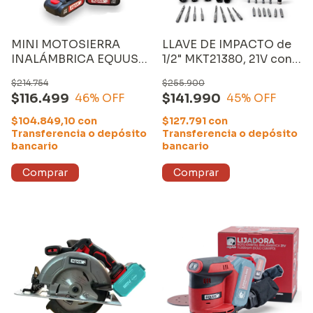
MINI MOTOSIERRA
LLAVE DE IMPACTO de
INALÁMBRICA EQUUS
1/2" MKT21380, 21V con
4", con CARGADOR y
DOS BATERÍAS de
$214.754
$255.900
DOS BATERÍAS de 1500
4000mAh y CARGADOR
$116.499
$141.990
46
% OFF
45
% OFF
mAh
más ACCESORIOS
$104.849,10
con
$127.791
con
Transferencia o depósito
Transferencia o depósito
bancario
bancario