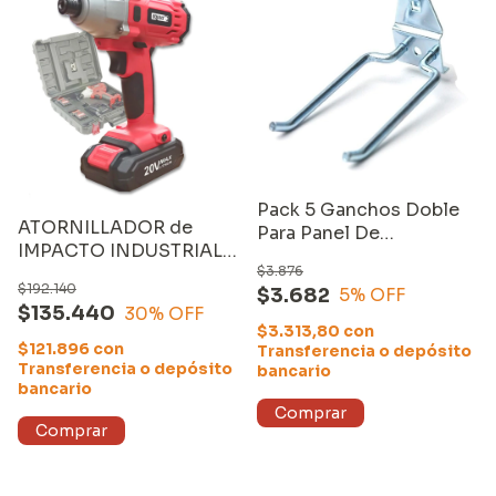
Pack 5 Ganchos Doble
ATORNILLADOR de
Para Panel De
IMPACTO INDUSTRIAL
Herramientas Equus
$3.876
1/4" (3025B) con DOS
$192.140
$3.682
5
% OFF
BATERÍAS de 2000mAh
$135.440
30
% OFF
$3.313,80
con
$121.896
con
Transferencia o depósito
Transferencia o depósito
bancario
bancario