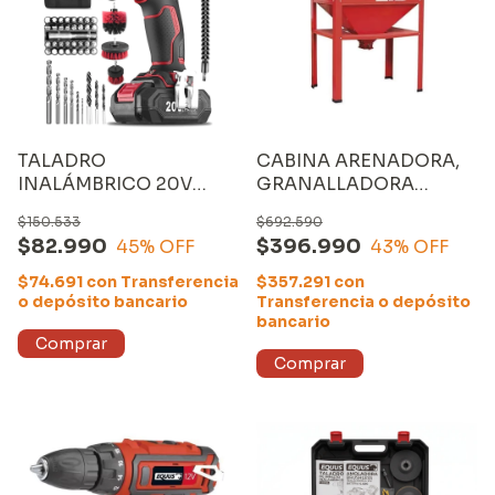
TALADRO
CABINA ARENADORA,
INALÁMBRICO 20V
GRANALLADORA
EQUUS (13811ST), con
EQUUS (SP32101)
$150.533
$692.590
CARGADOR, BATERÍA
$82.990
$396.990
45
% OFF
43
% OFF
de LITIO de 2000 mAh,
BOLSO y ACCESORIOS
$74.691
con
Transferencia
$357.291
con
o depósito bancario
Transferencia o depósito
bancario