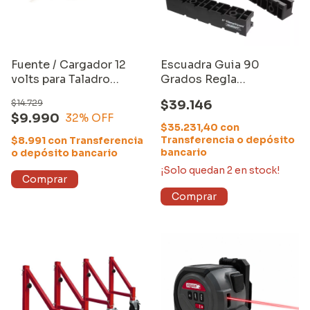
Fuente / Cargador 12
Escuadra Guia 90
volts para Taladro
Grados Regla
Inalámbrico Equus
Clampsquare 8"
$14.729
$39.146
Milescraft (4011)
$9.990
32
% OFF
$35.231,40
con
Transferencia o depósito
$8.991
con
Transferencia
bancario
o depósito bancario
¡Solo quedan
2
en stock!