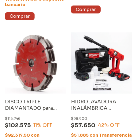
bancario
DISCO TRIPLE
HIDROLAVADORA
DIAMANTADO para
INALÁMBRICA
ACANALADORA EQUUS
MKTCCWB, 21V con
$115.746
$98.900
KE150A
DOS BATERIAS de
$102.575
$57.650
11
% OFF
42
% OFF
2000mAh y CARGADOR
$92.317,50
con
$51.885
con
Transferencia