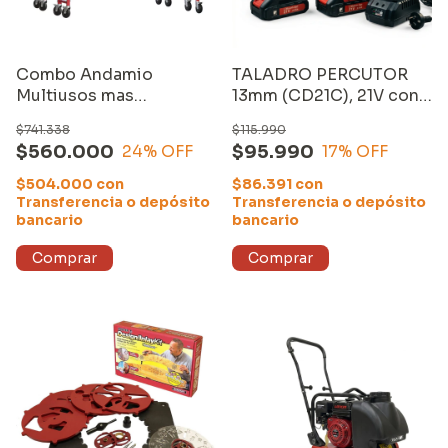
Combo Andamio
TALADRO PERCUTOR
Multiusos mas
13mm (CD21C), 21V con
Estabilizadores
DOS BATERIAS de
$741.338
$115.990
2000mAh y CARGADOR
$560.000
$95.990
24
% OFF
17
% OFF
$504.000
con
$86.391
con
Transferencia o depósito
Transferencia o depósito
bancario
bancario