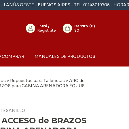
NÙS OESTE - BUENOS AIRES - TEL. 01143019705 - HORARIO L
Entrá
/
Carrito
(
0
)
Registráte
$0
 COMPRAR
MANUALES DE PRODUCTOS
tos
>
Repuestos para Talleristas
>
ARO de
AZOS para CABINA ARENADORA EQUUS
TESANILLO
 ACCESO de BRAZOS