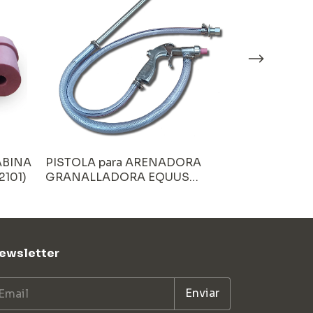
ABINA
PISTOLA para ARENADORA
FILM PROTE
101)
GRANALLADORA EQUUS
VENTANA d
(SP32101)
ARENADORA 
ewsletter