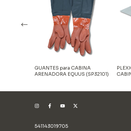
 GUANTES de
GUANTES para CABINA
PLEXI
RA EQUUS
ARENADORA EQUUS (SP32101)
CABI
(SP32
541143019705