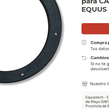
para C
EQUUS 
Compra 
Tus dato
Cambios 
Si no te 
devolverl
Nuestro l
Equustech - E
de Mayo 5261
Provincia de 