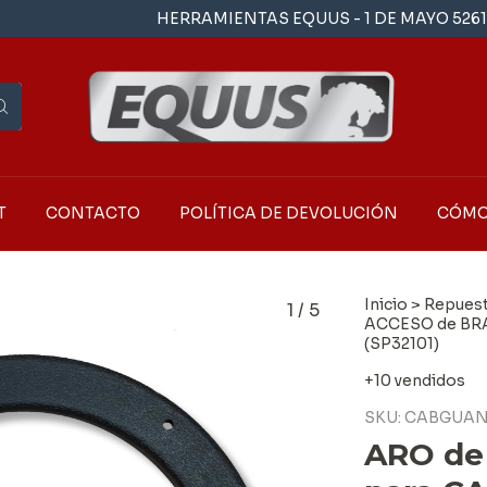
HERRAMIENTAS EQUUS - 1 DE MAYO 5261 - LA
T
CONTACTO
POLÍTICA DE DEVOLUCIÓN
CÓMO
Inicio
>
Repues
1
/
5
ACCESO de BR
(SP32101)
+10 vendidos
SKU:
CABGUAN
ARO de